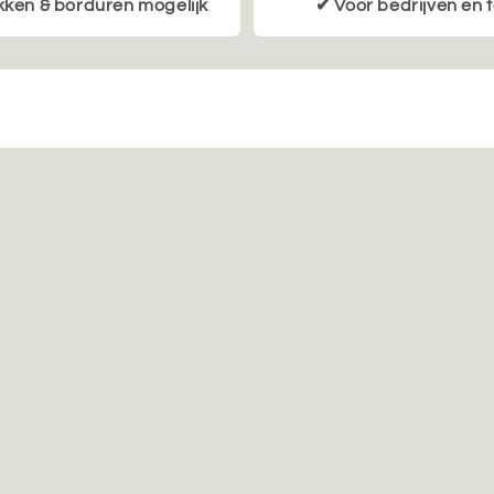
ken & borduren mogelijk
✔ Voor bedrijven en