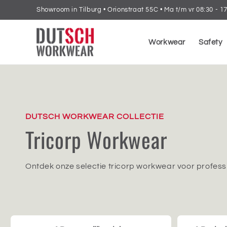
Meteen
Showroom in Tilburg • Orionstraat 55C • Ma t/m vr 08:30 - 1
naar de
content
Workwear
Safety
DUTSCH WORKWEAR COLLECTIE
Tricorp Workwear
Ontdek onze selectie tricorp workwear voor profess