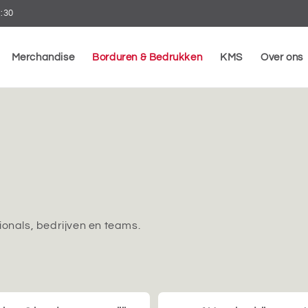
7:30
Merchandise
Borduren & Bedrukken
KMS
Over ons
ionals, bedrijven en teams.