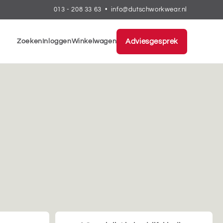
013 - 208 33 63
•
info@dutschworkwear.nl
Zoeken
Inloggen
Winkelwagen
Adviesgesprek