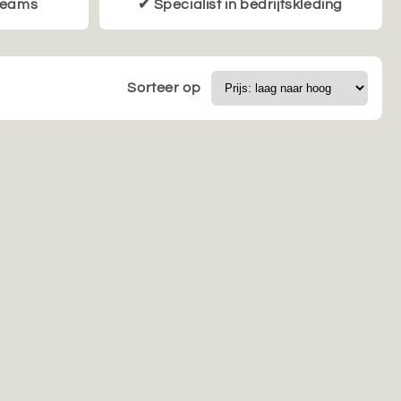
 teams
✔ Specialist in bedrijfskleding
Sorteer op