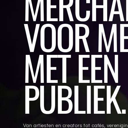
MERCHA
VOOR M
MET EEN
PUBLIEK.
Van artiesten en creators tot cafés, verenig