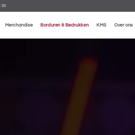
7:30
Merchandise
Borduren & Bedrukken
KMS
Over ons