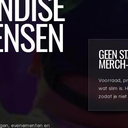
NDISE
ENSEN
GEEN S
MERCH-
Voorraad, p
wat slim is. 
zodat je niet
ingen, evenementen en