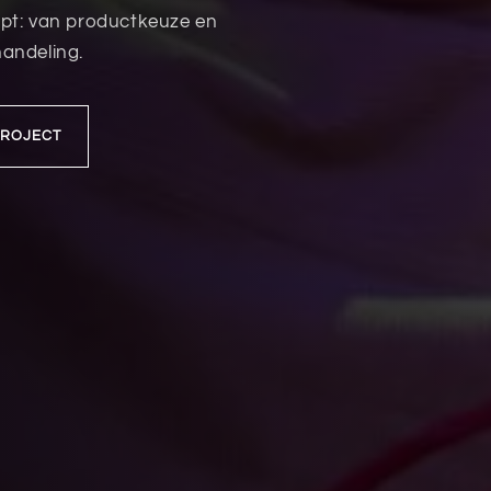
opt: van productkeuze en
handeling.
PROJECT