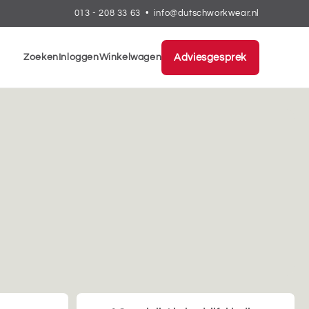
013 - 208 33 63
•
info@dutschworkwear.nl
Zoeken
Inloggen
Winkelwagen
Adviesgesprek