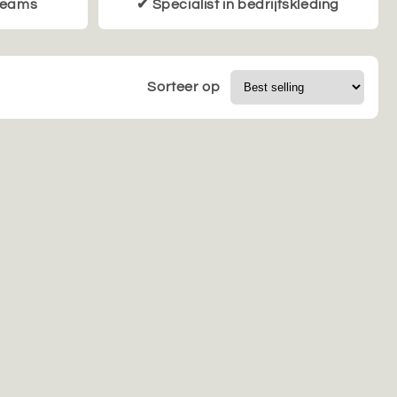
 teams
✔ Specialist in bedrijfskleding
Sorteer op