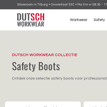
Skip to
Showroom in Tilburg • Orionstraat 55C • Ma t/m vr 08:30 - 1
content
Workwear
Safety
DUTSCH WORKWEAR COLLECTIE
Safety Boots
Ontdek onze selectie safety boots voor professional