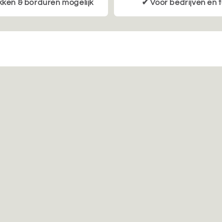
ken & borduren mogelijk
✔ Voor bedrijven en