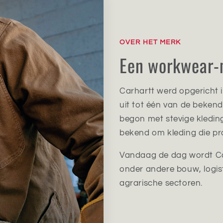
OVER HET MERK
Een workwear-
Carhartt werd opgericht i
uit tot één van de beken
begon met stevige kledin
bekend om kleding die pra
Vandaag de dag wordt C
onder andere bouw, logisti
agrarische sectoren.