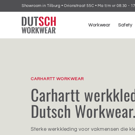
Ir
Showroom in Tilburg • Orionstraat 55C • Ma t/m vr 08:30 - 1
directamente
al contenido
Workwear
Safety
CARHARTT WORKWEAR
Carhartt werkkled
Dutsch Workwear
Sterke werkkleding voor vakmensen die kl