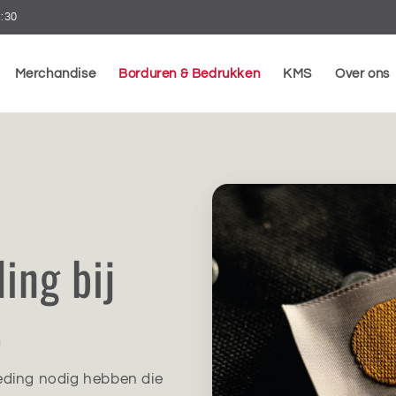
7:30
Merchandise
Borduren & Bedrukken
KMS
Over ons
ing bij
.
eding nodig hebben die