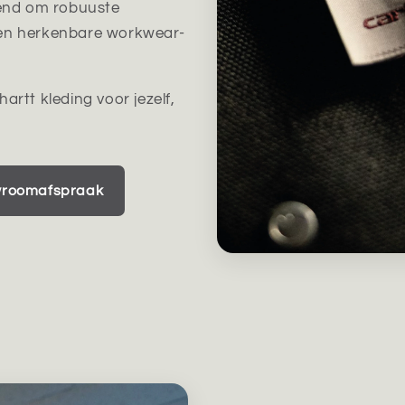
kend om robuuste
een herkenbare workwear-
rtt kleding voor jezelf,
wroomafspraak