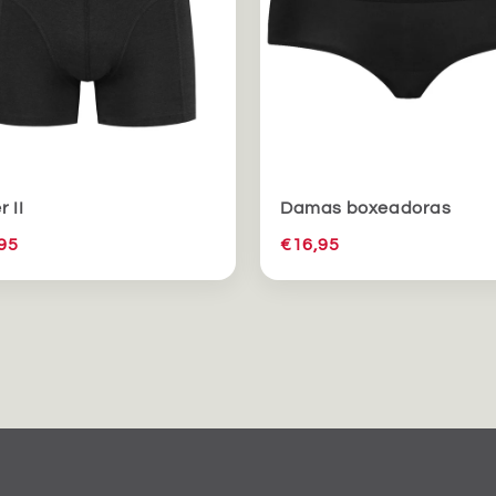
 II
Damas boxeadoras
95
€16,95