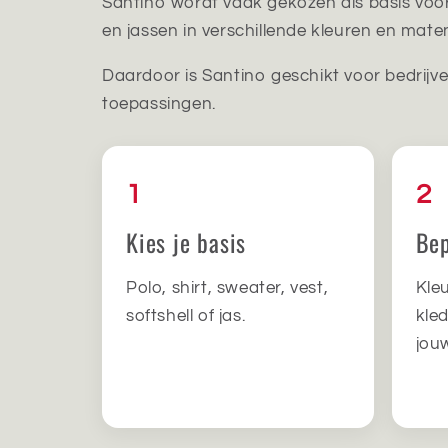
Santino wordt vaak gekozen als basis voor 
en jassen in verschillende kleuren en mate
Daardoor is Santino geschikt voor bedrijven
toepassingen.
1
2
Kies je basis
Bep
Polo, shirt, sweater, vest,
Kle
softshell of jas.
kle
jouw