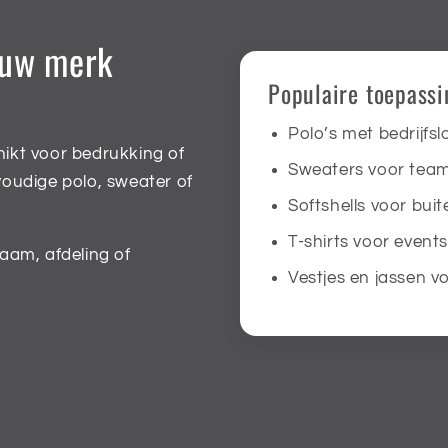
ouw merk
Populaire toepass
Polo’s met bedrijfs
hikt voor bedrukking of
Sweaters voor tea
oudige polo, sweater of
Softshells voor bui
T-shirts voor events
aam, afdeling of
Vestjes en jassen v