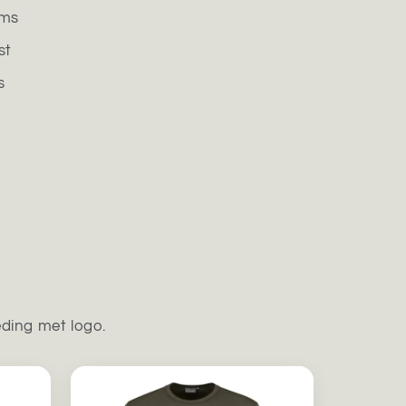
ams
st
s
eding met logo.