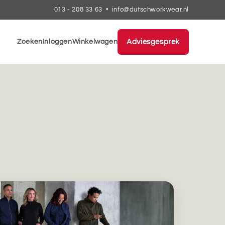
013 - 208 33 63
•
info@dutschworkwear.nl
Zoeken
Inloggen
Winkelwagen
Adviesgesprek