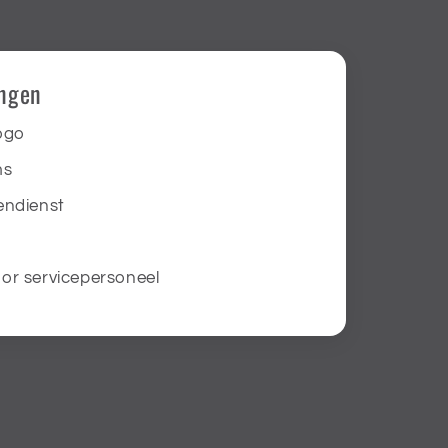
ingen
logo
ms
tendienst
oor servicepersoneel