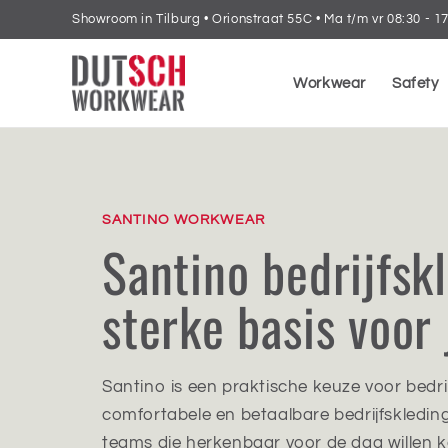
Ir
Showroom in Tilburg • Orionstraat 55C • Ma t/m vr 08:30 - 1
directamente
al contenido
Workwear
Safety
SANTINO WORKWEAR
Santino bedrijfsk
sterke basis voor 
Santino is een praktische keuze voor bedrij
comfortabele en betaalbare bedrijfskledin
teams die herkenbaar voor de dag willen 