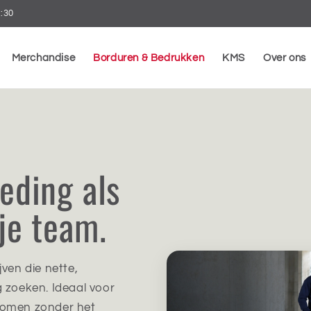
7:30
Merchandise
Borduren & Bedrukken
KMS
Over ons
leding als
je team.
ven die nette,
g zoeken. Ideaal voor
komen zonder het