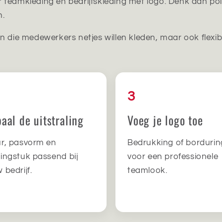
teamkleding en bedrijfskleding met logo. Denk aan polo’
n.
 die medewerkers netjes willen kleden, maar ook flexibel 
3
aal de uitstraling
Voeg je logo toe
ur, pasvorm en
Bedrukking of bordurin
dingstuk passend bij
voor een professionele
 bedrijf.
teamlook.