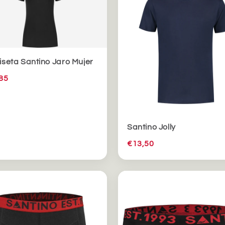
seta Santino Jaro Mujer
85
Santino Jolly
€13,50