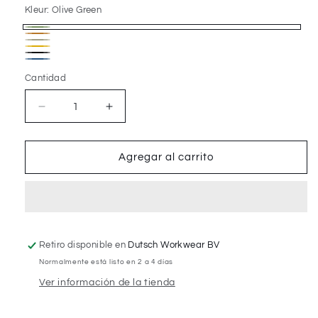
Kleur:
Olive Green
Olive
Cognac
Taupe
Green
Ochre
Zwart
Denim
Cantidad
Cantidad
Reducir
Aumentar
cantidad
cantidad
para
para
Sir
Sir
Agregar al carrito
Redman
Redman
WORK
WORK
bow
bow
tie
tie
Retiro disponible en
Dutsch Workwear BV
Normalmente está listo en 2 a 4 días
Ver información de la tienda