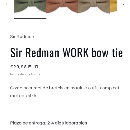
en
una
ventana
modal
Sir Redman
Sir Redman WORK bow tie
Precio
€29,95 EUR
habitual
Impuestos incluidos.
Combineer met de bretels en maak je outfit compleet
met een strik.
Plazo de entrega: 2-4 días laborables