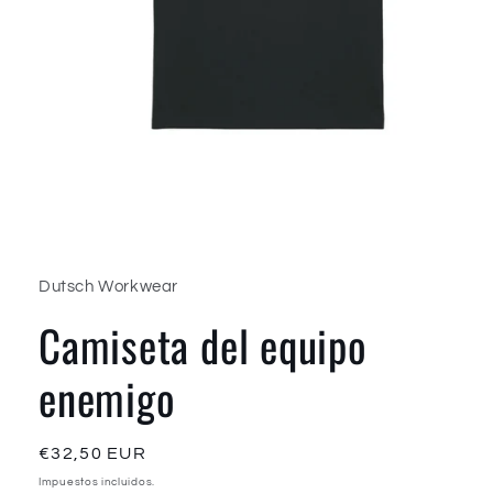
Abrir
elemento
multimedia
1
Dutsch Workwear
en
una
Camiseta del equipo
ventana
modal
enemigo
Precio
€32,50 EUR
habitual
Impuestos incluidos.