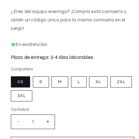
¿Eres del equipo enemigo? ¡Compra esta camiseta y
obtén un código único para la misma camiseta en el
juego!
En existencias
Plazo de entrega: 2-4 días laborables
Compañero
XS
S
M
L
XL
2XL
3XL
Cantidad
Cantidad
Reducir
Aumentar
cantidad
cantidad
para
para