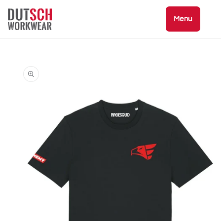
Ir
directamente
Menu
al contenido
Ir
directamente
a la
información
del producto