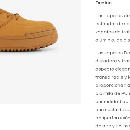
Denton
Los zapatos de 
estándar de se
zapatos de tra
aluminio, de di
Los zapatos De
duradera y tran
aspecto elegant
transpirable y 
proporcionan a
plantilla de PU
comodidad adic
una suela de s
antiperforació
de aire y un in