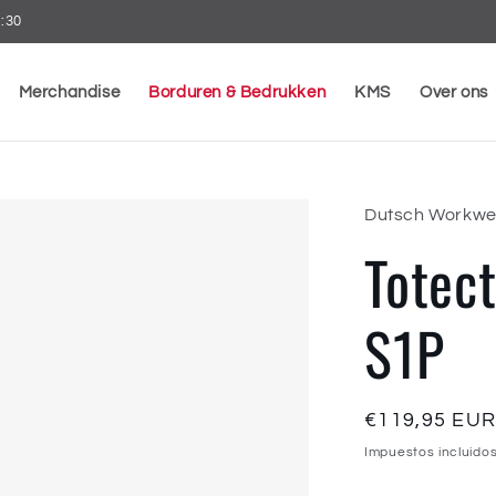
7:30
Merchandise
Borduren & Bedrukken
KMS
Over ons
Dutsch Workwe
Totec
S1P
Precio
€119,95 EU
habitual
Impuestos incluidos