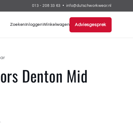
013 - 208 33 63
•
info@dutschworkwear.nl
Zoeken
Inloggen
Winkelwagen
Adviesgesprek
ar
tors Denton Mid
R
.