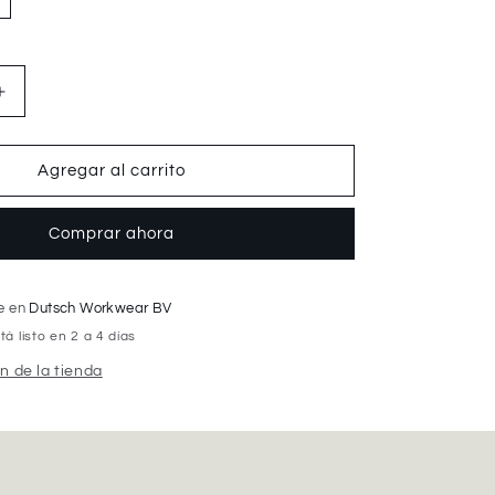
Aumentar
cantidad
para
Totectors
Agregar al carrito
Denton
Mid
Comprar ahora
S1P
le en
Dutsch Workwear BV
 listo en 2 a 4 días
n de la tienda