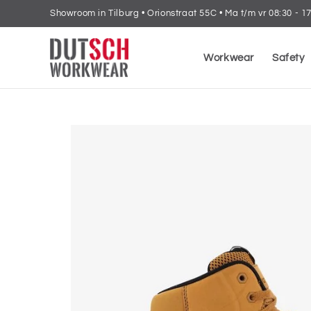
Ir
Showroom in Tilburg • Orionstraat 55C • Ma t/m vr 08:30 - 1
directamente
al contenido
Workwear
Safety
Ir
directamente
a la
información
del producto