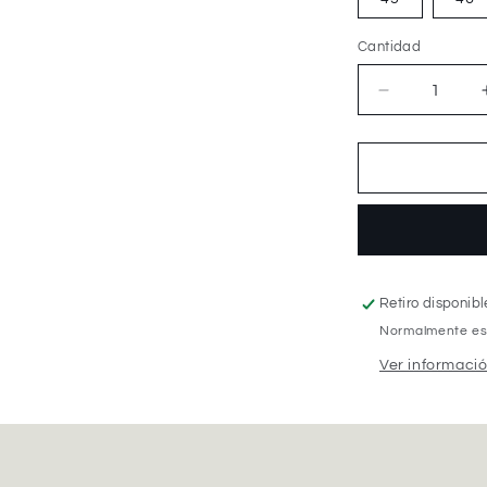
Cantidad
Cantidad
Reducir
cantidad
para
Totectors
Denton
Mid
S1P
Retiro disponib
Normalmente está
Ver informació