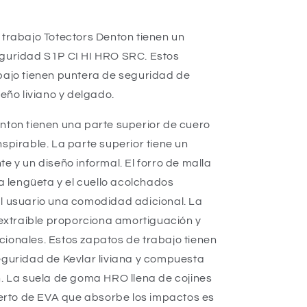
trabajo Totectors Denton tienen un
guridad S1P CI HI HRO SRC. Estos
bajo tienen puntera de seguridad de
seño liviano y delgado.
nton tienen una parte superior de cuero
spirable. La parte superior tiene un
e y un diseño informal. El forro de malla
la lengüeta y el cuello acolchados
l usuario una comodidad adicional. La
 extraíble proporciona amortiguación y
ionales. Estos zapatos de trabajo tienen
eguridad de Kevlar liviana y compuesta
n. La suela de goma HRO llena de cojines
serto de EVA que absorbe los impactos es