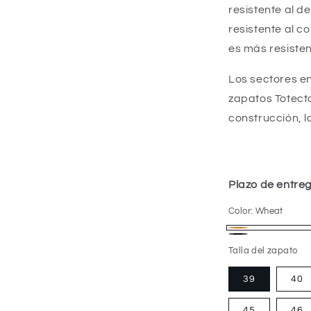
resistente al de
resistente al c
es más resisten
Los sectores en
zapatos Totector
construcción, l
Plazo de entreg
Color:
Wheat
Wheat
Zwart
Talla del zapato
39
40
45
46