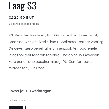
Laag S3
Normale
€222,50 EUR
prijs
Belastingen inbegrepen.
S3, Veiligheidsschoen, Full Grain Leather bovenkant,
Smartec Air Sanitized Silver & Wellness Leather voering,
Geweven zero penetratie binnenzool, Antibacteriele
inlegzool met lederen toplaag, Stalen neus, Geweven
zero penetratie beschermlaag, PU Comfort pads
middenzool, TPU zool.
Levertijd: 1-3 werkdagen
Schoenmaat