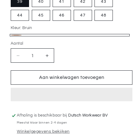
39
40
41
42
43
44
45
46
47
48
Kleur:
Bruin
Bruin
Aantal
Aantal
Aantal
Aantal
verlagen
verhogen
voor
voor
EMMA
EMMA
Aan winkelwagen toevoegen
Marco/Frontier
Marco/Frontier
112
112
Laag
Laag
S3
S3
Afhaling is beschikbaar bij
Dutsch Workwear BV
Meestal klaar binnen 2-4 dagen
Winkelgegevens bekijken