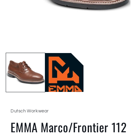
Media
1
openen
in
modaal
Dutsch Workwear
EMMA Marco/Frontier 112